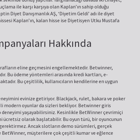
suçlama ile karşı karşıya olan Kaplan’ın sahip olduğu
ptin Diyet Danışmanlık AŞ, ‘Diyetim Geldi’ adı ile diyet
hissesi Kaplan’ın, kalan hisse ise Diyetisyen Utku Mustafa
mpanyaları Hakkında
tarafların eline geçmesini engellemektedir. Betwinner,
ır. Bu ödeme yöntemleri arasında kredi kartları, e-
tadır. Bu çeşitlilik, kullanıcıların kendilerine en uygun
eyimini evinize getiriyor. Blackjack, rulet, bakara ve poker
itli modern oyunlar da sizleri bekliyor. Betwinner giris
no deneyimi yaşayabilirsiniz. Kesinlikle BetWinner çevrimiçi
 ücretsiz olarak başlatabilir. Bu oyun türü, bir oyuncunun
ı gerektirmez. Ancak slotların demo sürümleri, gerçek
 BetWinner, müşterilere çok çeşitli kumar ve eğlence