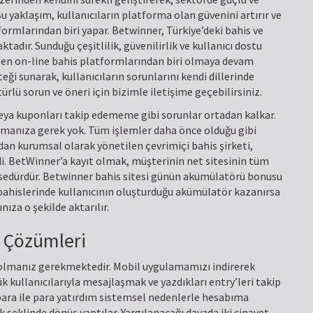
 yaklaşım, kullanıcıların platforma olan güvenini artırır ve
formlarından biri yapar. Betwinner, Türkiye’deki bahis ve
tadır. Sunduğu çeşitlilik, güvenilirlik ve kullanıcı dostu
ilen on-line bahis platformlarından biri olmaya devam
eği sunarak, kullanıcıların sorunlarını kendi dillerinde
rlü sorun ve öneri için bizimle iletişime geçebilirsiniz.
ya kuponları takip edememe gibi sorunlar ortadan kalkar.
 almanıza gerek yok. Tüm işlemler daha önce olduğu gibi
dan kurumsal olarak yönetilen çevrimiçi bahis şirketi,
i. BetWinner’a kayıt olmak, müşterinin net sitesinin tüm
osedürdür. Betwinner bahis sitesi günün akümülatörü bonusu
or bahislerinde kullanıcının oluşturduğu akümülatör kazanırsa
ıza o şekilde aktarılır.
t Çözümleri
p olmanız gerekmektedir. Mobil uygulamamızı indirerek
ük kullanıcılarıyla mesajlaşmak ve yazdıkları entry’leri takip
para ile para yatırdım sistemsel nedenlerle hesabıma
 seklinde dönüş yaptılar. Yargılanacağı davada iki cinayet,