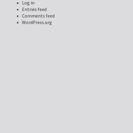
Log in
Entries feed
Comments feed
WordPress.org