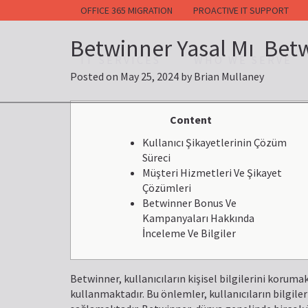
Skip
OFFICE 365 MIGRATION
PROACTIVE IT SUPPORT
to
content
Betwinner Yasal Mı ️ Bet
IT SERVICES
WHO WE SERVE
Posted on
May 25, 2024
by
Brian Mullaney
(100+ EMPLOYEES)
Content
Kullanıcı Şikayetlerinin Çözüm
(3-100 EMPLOYEES)
Süreci
Müşteri Hizmetleri Ve Şikayet
Çözümleri
(PARTNERSHIPS/SUBCONT
Betwinner Bonus Ve
Kampanyaları Hakkında
İnceleme Ve Bilgiler
Betwinner, kullanıcıların kişisel bilgilerini koruma
kullanmaktadır. Bu önlemler, kullanıcıların bilgiler